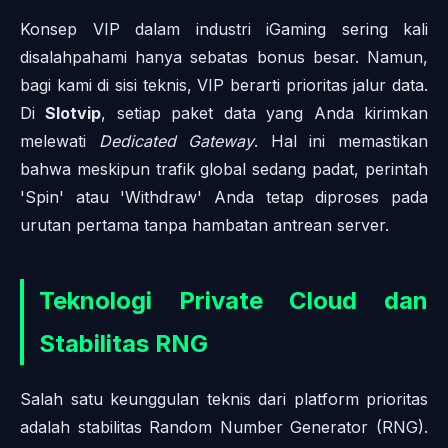
Konsep VIP dalam industri iGaming sering kali
disalahpahami hanya sebatas bonus besar. Namun,
bagi kami di sisi teknis, VIP berarti prioritas jalur data.
Di
Slotvip
, setiap paket data yang Anda kirimkan
melewati
Dedicated Gateway
. Hal ini memastikan
bahwa meskipun trafik global sedang padat, perintah
'Spin' atau 'Withdraw' Anda tetap diproses pada
urutan pertama tanpa hambatan antrean server.
Teknologi Private Cloud dan
Stabilitas RNG
Salah satu keunggulan teknis dari platform prioritas
adalah stabilitas Random Number Generator (RNG).