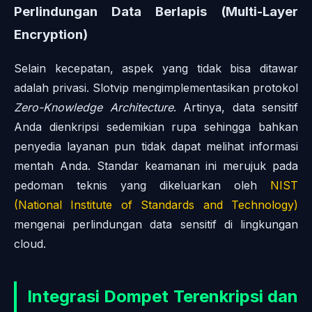
Perlindungan Data Berlapis (Multi-Layer
Encryption)
Selain kecepatan, aspek yang tidak bisa ditawar
adalah privasi. Slotvip mengimplementasikan protokol
Zero-Knowledge Architecture
. Artinya, data sensitif
Anda dienkripsi sedemikian rupa sehingga bahkan
penyedia layanan pun tidak dapat melihat informasi
mentah Anda. Standar keamanan ini merujuk pada
pedoman teknis yang dikeluarkan oleh
NIST
(National Institute of Standards and Technology)
mengenai perlindungan data sensitif di lingkungan
cloud.
Integrasi Dompet Terenkripsi dan