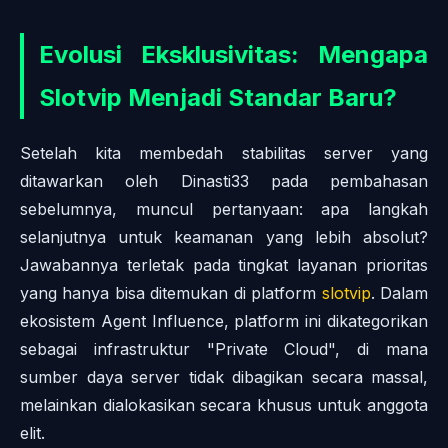
Evolusi Eksklusivitas: Mengapa
Slotvip Menjadi Standar Baru?
Setelah kita membedah stabilitas server yang
ditawarkan oleh Dinasti33 pada pembahasan
sebelumnya, muncul pertanyaan: apa langkah
selanjutnya untuk keamanan yang lebih absolut?
Jawabannya terletak pada tingkat layanan prioritas
yang hanya bisa ditemukan di platform
slotvip
. Dalam
ekosistem Agent Influence, platform ini dikategorikan
sebagai infrastruktur "Private Cloud", di mana
sumber daya server tidak dibagikan secara massal,
melainkan dialokasikan secara khusus untuk anggota
elit.