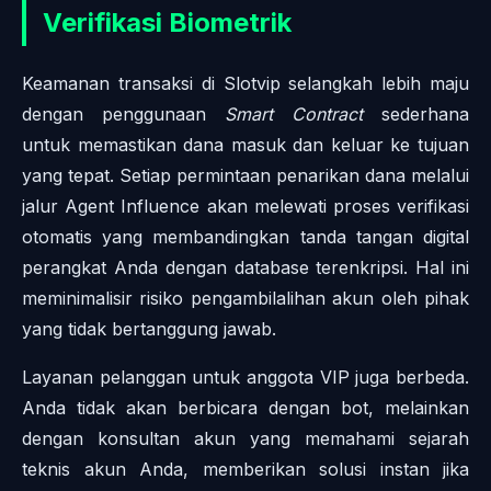
Verifikasi Biometrik
Keamanan transaksi di Slotvip selangkah lebih maju
dengan penggunaan
Smart Contract
sederhana
untuk memastikan dana masuk dan keluar ke tujuan
yang tepat. Setiap permintaan penarikan dana melalui
jalur Agent Influence akan melewati proses verifikasi
otomatis yang membandingkan tanda tangan digital
perangkat Anda dengan database terenkripsi. Hal ini
meminimalisir risiko pengambilalihan akun oleh pihak
yang tidak bertanggung jawab.
Layanan pelanggan untuk anggota VIP juga berbeda.
Anda tidak akan berbicara dengan bot, melainkan
dengan konsultan akun yang memahami sejarah
teknis akun Anda, memberikan solusi instan jika