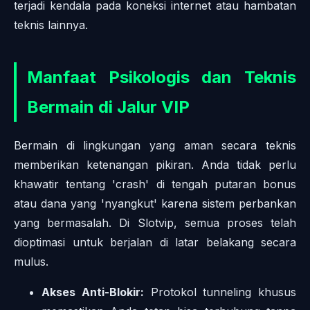
terjadi kendala pada koneksi internet atau hambatan
teknis lainnya.
Manfaat Psikologis dan Teknis
Bermain di Jalur VIP
Bermain di lingkungan yang aman secara teknis
memberikan ketenangan pikiran. Anda tidak perlu
khawatir tentang 'crash' di tengah putaran bonus
atau dana yang 'nyangkut' karena sistem perbankan
yang bermasalah. Di Slotvip, semua proses telah
dioptimasi untuk berjalan di latar belakang secara
mulus.
Akses Anti-Blokir:
Protokol tunneling khusus