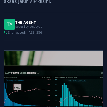
akses jalur VIP disini.
THE AGENT
Security Analyst
Encrypted: AES-256