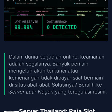
UPTIME SERVER
DATA BREACH
99.99%
0 DETECTED
Dalam dunia perjudian online,
keamanan
adalah segalanya
. Banyak pemain
mengeluh akun terkunci atau
kemenangan tidak dibayar saat bermain
di situs abal-abal. Solusinya? Beralih ke
Server Luar Negeri
yang teregulasi resmi.
Server Thailand: Raja Slot