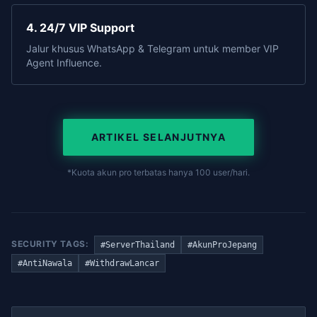
4. 24/7 VIP Support
Jalur khusus WhatsApp & Telegram untuk member VIP
Agent Influence.
ARTIKEL SELANJUTNYA
*Kuota akun pro terbatas hanya 100 user/hari.
SECURITY TAGS:
#ServerThailand
#AkunProJepang
#AntiNawala
#WithdrawLancar