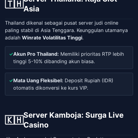
🇹🇭
Asia
Thailand dikenal sebagai pusat server judi online
paling stabil di Asia Tenggara. Keunggulan utamanya
adalah
Winrate Volatilitas Tinggi
.
✓
Akun Pro Thailand:
Memiliki prioritas RTP lebih
tinggi 5-10% dibanding akun biasa.
✓
Mata Uang Fleksibel:
Deposit Rupiah (IDR)
otomatis dikonversi ke kurs VIP.
Server Kamboja: Surga Live
🇰🇭
Casino